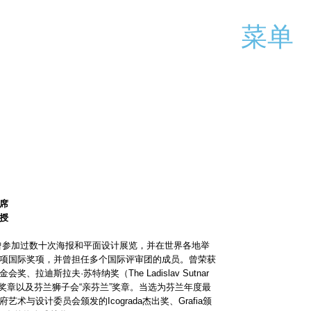
菜单
席
授
iri）曾参加过数十次海报和平面设计展览，并在世界各地举
项国际奖项，并曾担任多个国际评审团的成员。曾荣获
、拉迪斯拉夫·苏特纳奖（The Ladislav Sutnar
西哥奖章以及芬兰狮子会“亲芬兰”奖章。当选为芬兰年度最
术与设计委员会颁发的Icograda杰出奖、Grafia颁