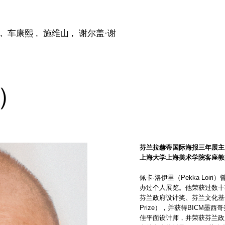
,
车康熙
,
施维山
,
谢尔盖·谢
）
芬兰拉赫蒂国际海报三年展主
上海大学上海美术学院客座教
佩卡·洛伊里（Pekka Lo
办过个人展览。他荣获过数十
芬兰政府设计奖、芬兰文化基金会奖
Prize），并获得BICM墨
佳平面设计师，并荣获芬兰政府艺