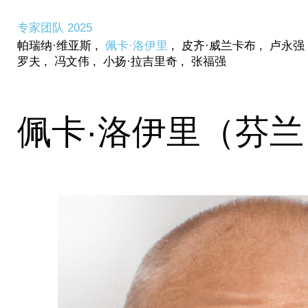
专家团队 2025
帕瑞纳·维亚斯
,
佩卡·洛伊里
,
皮齐·威兰卡布
,
卢永强
罗夫
,
冯文伟
,
小扬·拉吉里奇
,
张福强
佩卡·洛伊里（芬兰